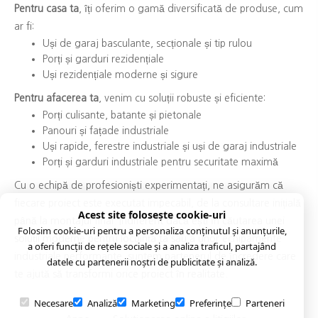
Pentru casa ta
, îți oferim o gamă diversificată de produse, cum
ar fi:
Uși de garaj basculante, secționale și tip rulou
Porți și garduri rezidențiale
Uși rezidențiale moderne și sigure
Pentru afacerea ta
, venim cu soluții robuste și eficiente:
Porți culisante, batante și pietonale
Panouri și fațade industriale
Uși rapide, ferestre industriale și uși de garaj industriale
Porți și garduri industriale pentru securitate maximă
Cu o echipă de profesioniști experimentați, ne asigurăm că
fiecare proiect este executat impecabil, de la consultare inițială
Acest site folosește cookie-uri
până la montajul final. Indiferent dacă ești în căutarea unei
Folosim cookie-uri pentru a personaliza conținutul și anunțurile,
soluții moderne pentru locuința ta sau a unor echipamente
a oferi funcții de rețele sociale și a analiza traficul, partajând
industriale performante, suntem partenerul de încredere care
datele cu partenerii noștri de publicitate și analiză.
te ajută să transformi orice proiect în realitate.
Necesare
Analiză
Marketing
Preferințe
Parteneri